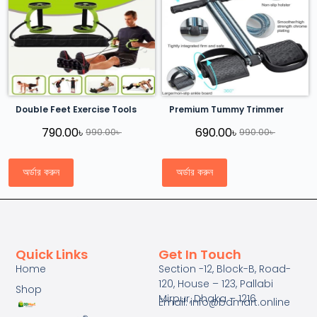
Double Feet Exercise Tools
Premium Tummy Trimmer
790.00
৳
690.00
৳
990.00
৳
990.00
৳
অর্ডার করুন
অর্ডার করুন
Quick Links
Get In Touch
Home
Section -12, Block-B, Road-
120, House – 123, Pallabi
Shop
Mirpur, Dhaka – 1216
Email: info@bdmart.online