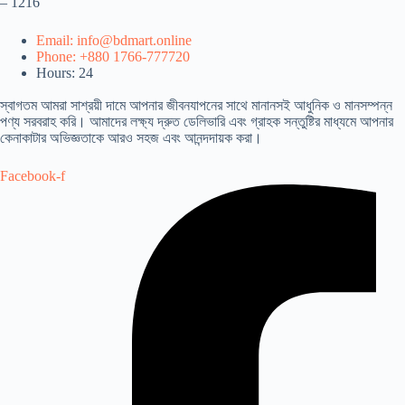
– 1216
Email: info@bdmart.online
Phone: +880 1766-777720
Hours: 24
স্বাগতম আমরা সাশ্রয়ী দামে আপনার জীবনযাপনের সাথে মানানসই আধুনিক ও মানসম্পন্ন
পণ্য সরবরাহ করি। আমাদের লক্ষ্য দ্রুত ডেলিভারি এবং গ্রাহক সন্তুষ্টির মাধ্যমে আপনার
কেনাকাটার অভিজ্ঞতাকে আরও সহজ এবং আনন্দদায়ক করা।
Facebook-f