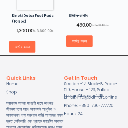
Kinoki Detox Foot Pads
ডিজিটাল-তাসবিহ
(10 Box)
480.00
৳
570.00
৳
1,300.00
৳
3,600.00
৳
অর্ডার করুন
অর্ডার করুন
Quick Links
Get In Touch
Home
Section -12, Block-B, Road-
120, House – 123, Pallabi
Shop
Mirpur, Dhaka – 1216
Email: info@bdmart.online
স্বাগতম আমরা সাশ্রয়ী দামে আপনার
Phone: +880 1766-777720
জীবনযাপনের সাথে মানানসই আধুনিক ও
Hours: 24
মানসম্পন্ন পণ্য সরবরাহ করি। আমাদের লক্ষ্য
দ্রুত ডেলিভারি এবং গ্রাহক সন্তুষ্টির মাধ্যমে
আপনার কেনাকাটার অভিজ্ঞতাকে আরও সহজ