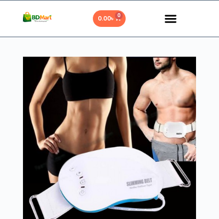
0
0.00
৳