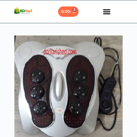
0
0.00
৳