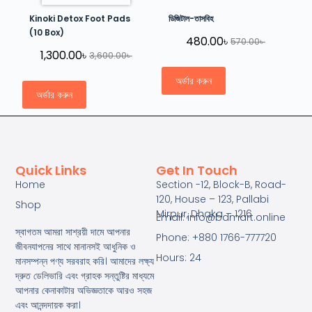
Kinoki Detox Foot Pads
ডিজিটাল-তাসবিহ
(10 Box)
480.00
৳
570.00
৳
1,300.00
৳
3,600.00
৳
অর্ডার করুন
অর্ডার করুন
Quick Links
Get In Touch
Home
Section -12, Block-B, Road-
120, House – 123, Pallabi
Shop
Mirpur, Dhaka – 1216
Email: info@bdmart.online
স্বাগতম আমরা সাশ্রয়ী দামে আপনার
Phone: +880 1766-777720
জীবনযাপনের সাথে মানানসই আধুনিক ও
Hours: 24
মানসম্পন্ন পণ্য সরবরাহ করি। আমাদের লক্ষ্য
দ্রুত ডেলিভারি এবং গ্রাহক সন্তুষ্টির মাধ্যমে
আপনার কেনাকাটার অভিজ্ঞতাকে আরও সহজ
এবং আনন্দদায়ক করা।