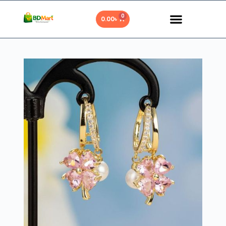
0
0.00
৳