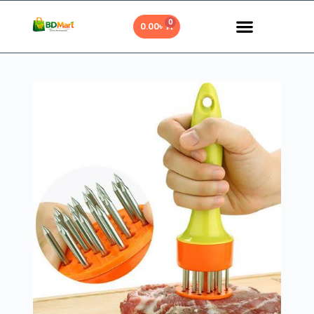
0
0.00
৳